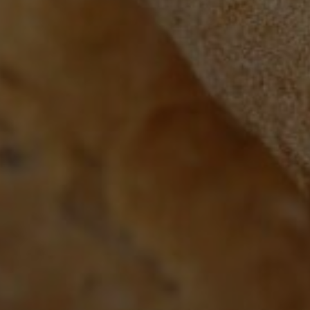
Google Analytics
Marketing
Marketing Cookies werden von Drittanbietern oder Publishern
verwendet, um personalisierte Werbung anzuzeigen. Sie tun
dies, indem sie Besucher über Websites hinweg verfolgen.
Google Tag Manager
Externe Medien
Wenn Cookies von externen Medien akzeptiert werden, bedarf
der Zugriff auf externe Inhalte keiner manuellen Zustimmung
mehr.
Google Maps
Eingebettete Inhalte