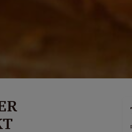
ER
KT