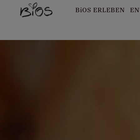
B
i
OS ERLEBEN
EN