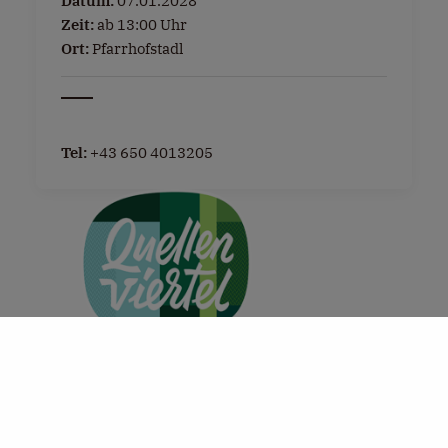
Datum:
07.01.2028
Zeit:
ab 13:00 Uhr
Ort:
Pfarrhofstadl
Tel:
+43 650 4013205
+
−