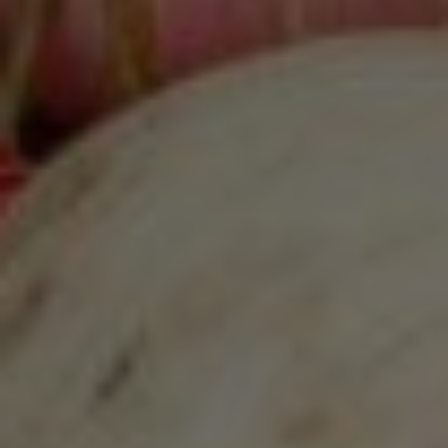
Marketing Cookies werden von Drittanbietern oder
Publishern verwendet, um personalisierte
Werbung anzuzeigen. Sie tun dies, indem sie
Besucher über Websites hinweg verfolgen.
Google Tag Manager
Externe Medien
Wenn Cookies von externen Medien akzeptiert
werden, bedarf der Zugriff auf externe Inhalte
keiner manuellen Zustimmung mehr.
Google Maps
Eingebettete Inhalte