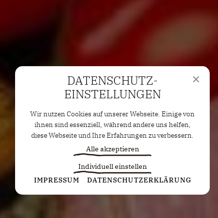
DATENSCHUTZ­
EINSTELLUNGEN
Wir nutzen Cookies auf unserer Webseite. Einige von
ihnen sind essenziell, während andere uns helfen,
diese Webseite und Ihre Erfahrungen zu verbessern.
Alle akzeptieren
Individuell einstellen
Statistiken
IMPRESSUM
DATENSCHUTZERKLÄRUNG
Diese Cookies erfassen anonyme Statistiken. Diese
Informationen helfen uns zu verstehen, wie wir
unsere Website noch weiter optimieren können.