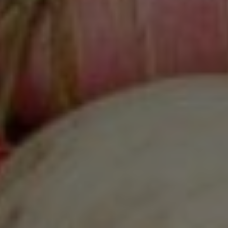
Google Analytics
Marketing
Marketing Cookies werden von Drittanbietern oder
Publishern verwendet, um personalisierte
Werbung anzuzeigen. Sie tun dies, indem sie
Besucher über Websites hinweg verfolgen.
Google Tag Manager
Externe Medien
Wenn Cookies von externen Medien akzeptiert
werden, bedarf der Zugriff auf externe Inhalte
keiner manuellen Zustimmung mehr.
Google Maps
Eingebettete Inhalte