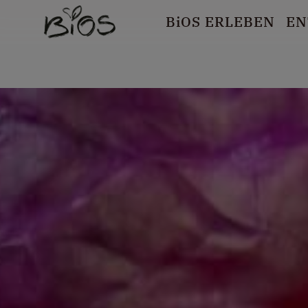
B
i
OS ERLEBEN
EN