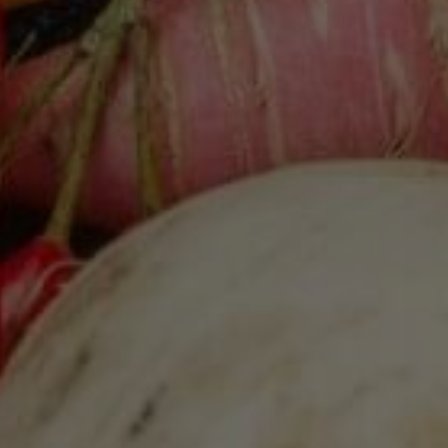
Google Analytics
Marketing
Marketing Cookies werden von Drittanbietern oder Publishern
verwendet, um personalisierte Werbung anzuzeigen. Sie tun
dies, indem sie Besucher über Websites hinweg verfolgen.
Google Tag Manager
Externe Medien
Wenn Cookies von externen Medien akzeptiert werden, bedarf
der Zugriff auf externe Inhalte keiner manuellen Zustimmung
mehr.
Google Maps
Eingebettete Inhalte