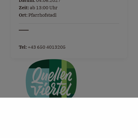
Datum:
04.06.2027
Zeit:
ab 13:00 Uhr
Ort:
Pfarrhofstadl
Tel:
+43 650 4013205
+
−