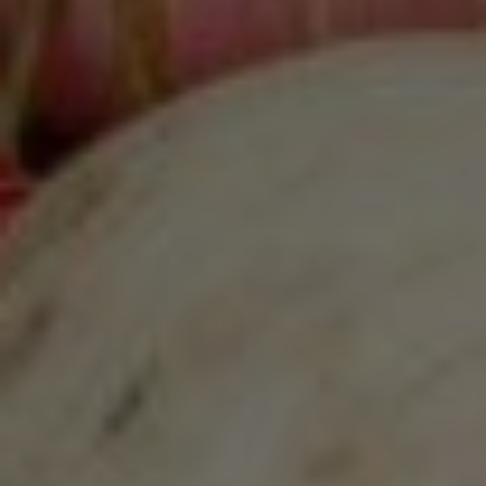
Marketing Cookies werden von Drittanbietern oder
Publishern verwendet, um personalisierte
Werbung anzuzeigen. Sie tun dies, indem sie
Besucher über Websites hinweg verfolgen.
Google Tag Manager
Externe Medien
Wenn Cookies von externen Medien akzeptiert
werden, bedarf der Zugriff auf externe Inhalte
keiner manuellen Zustimmung mehr.
Google Maps
Eingebettete Inhalte