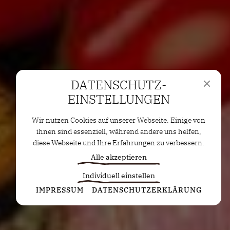
DATENSCHUTZ­
EINSTELLUNGEN
Wir nutzen Cookies auf unserer Webseite. Einige von
ihnen sind essenziell, während andere uns helfen,
diese Webseite und Ihre Erfahrungen zu verbessern.
Alle akzeptieren
Individuell einstellen
Statistiken
IMPRESSUM
DATENSCHUTZERKLÄRUNG
Diese Cookies erfassen anonyme Statistiken. Diese
Informationen helfen uns zu verstehen, wie wir
unsere Website noch weiter optimieren können.