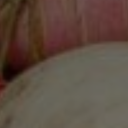
Google Analytics
Marketing
Marketing Cookies werden von Drittanbietern oder
Publishern verwendet, um personalisierte
Werbung anzuzeigen. Sie tun dies, indem sie
Besucher über Websites hinweg verfolgen.
Google Tag Manager
Externe Medien
Wenn Cookies von externen Medien akzeptiert
werden, bedarf der Zugriff auf externe Inhalte
keiner manuellen Zustimmung mehr.
Google Maps
Eingebettete Inhalte