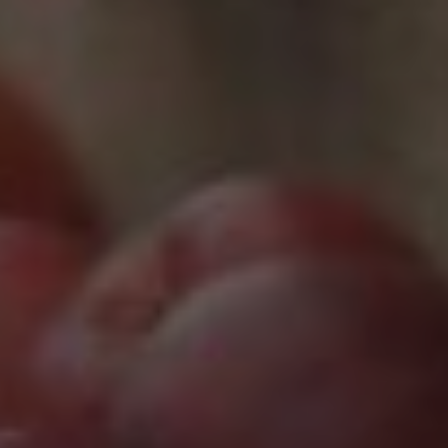
Marketing
Marketing Cookies werden von Drittanbietern oder
Publishern verwendet, um personalisierte
Werbung anzuzeigen. Sie tun dies, indem sie
Besucher über Websites hinweg verfolgen.
Google Tag Manager
Externe Medien
Wenn Cookies von externen Medien akzeptiert
werden, bedarf der Zugriff auf externe Inhalte
keiner manuellen Zustimmung mehr.
Google Maps
Eingebettete Inhalte