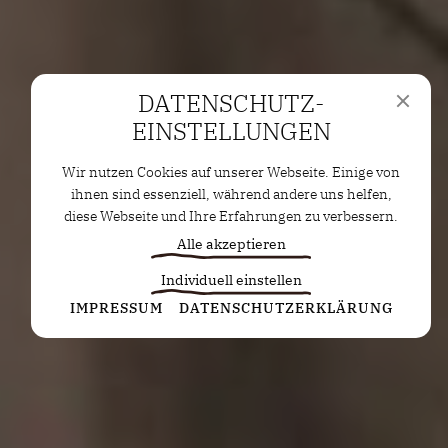
DATENSCHUTZ­
EINSTELLUNGEN
Wir nutzen Cookies auf unserer Webseite. Einige von
ihnen sind essenziell, während andere uns helfen,
diese Webseite und Ihre Erfahrungen zu verbessern.
Alle akzeptieren
Individuell einstellen
Statistiken
IMPRESSUM
DATENSCHUTZERKLÄRUNG
Diese Cookies erfassen anonyme Statistiken. Diese
Informationen helfen uns zu verstehen, wie wir
unsere Website noch weiter optimieren können.
Google Analytics