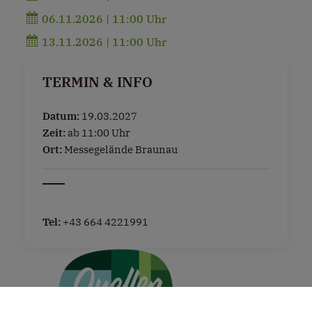
06.11.2026 | 11:00 Uhr
13.11.2026 | 11:00 Uhr
TERMIN & INFO
Datum:
19.03.2027
Zeit:
ab 11:00 Uhr
Ort:
Messegelände Braunau
Tel:
+43 664 4221991