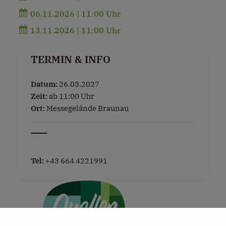
06.11.2026 | 11:00 Uhr
13.11.2026 | 11:00 Uhr
TERMIN & INFO
Datum:
26.03.2027
Zeit:
ab 11:00 Uhr
Ort:
Messegelände Braunau
Tel:
+43 664 4221991