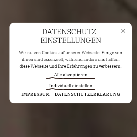
DATENSCHUTZ­
EINSTELLUNGEN
Wir nutzen Cookies auf unserer Webseite. Einige von
ihnen sind essenziell, während andere uns helfen,
diese Webseite und Ihre Erfahrungen zu verbessern.
Alle akzeptieren
Individuell einstellen
Statistiken
IMPRESSUM
DATENSCHUTZERKLÄRUNG
Diese Cookies erfassen anonyme Statistiken. Diese
Informationen helfen uns zu verstehen, wie wir
unsere Website noch weiter optimieren können.
Google Analytics