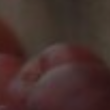
Marketing
Marketing Cookies werden von Drittanbietern oder
Publishern verwendet, um personalisierte
Werbung anzuzeigen. Sie tun dies, indem sie
Besucher über Websites hinweg verfolgen.
Google Tag Manager
Externe Medien
Wenn Cookies von externen Medien akzeptiert
werden, bedarf der Zugriff auf externe Inhalte
keiner manuellen Zustimmung mehr.
Google Maps
Eingebettete Inhalte