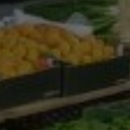
Google Analytics
Marketing
Marketing Cookies werden von Drittanbietern oder
Publishern verwendet, um personalisierte
Werbung anzuzeigen. Sie tun dies, indem sie
Besucher über Websites hinweg verfolgen.
Google Tag Manager
Externe Medien
Wenn Cookies von externen Medien akzeptiert
werden, bedarf der Zugriff auf externe Inhalte
keiner manuellen Zustimmung mehr.
Google Maps
Eingebettete Inhalte