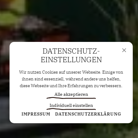
DATENSCHUTZ­
EINSTELLUNGEN
Wir nutzen Cookies auf unserer Webseite. Einige von
ihnen sind essenziell, während andere uns helfen,
diese Webseite und Ihre Erfahrungen zu verbessern.
Alle akzeptieren
Individuell einstellen
Statistiken
IMPRESSUM
DATENSCHUTZERKLÄRUNG
Diese Cookies erfassen anonyme Statistiken. Diese
Informationen helfen uns zu verstehen, wie wir
unsere Website noch weiter optimieren können.