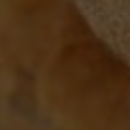
Google Analytics
Marketing
Marketing Cookies werden von Drittanbietern oder
Publishern verwendet, um personalisierte
Werbung anzuzeigen. Sie tun dies, indem sie
Besucher über Websites hinweg verfolgen.
Google Tag Manager
Externe Medien
Wenn Cookies von externen Medien akzeptiert
werden, bedarf der Zugriff auf externe Inhalte
keiner manuellen Zustimmung mehr.
Google Maps
Eingebettete Inhalte