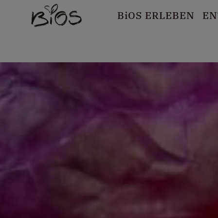
B
i
OS ERLEBEN
EN