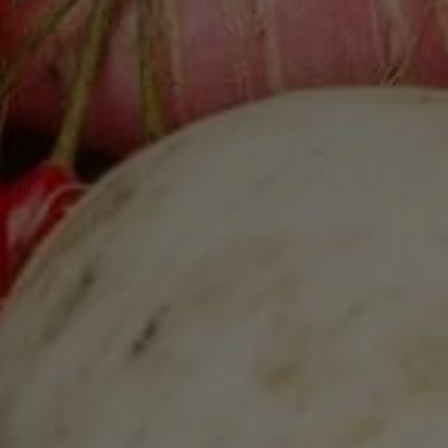
Marketing
Marketing Cookies werden von Drittanbietern oder Publishern
verwendet, um personalisierte Werbung anzuzeigen. Sie tun
dies, indem sie Besucher über Websites hinweg verfolgen.
Google Tag Manager
Externe Medien
Wenn Cookies von externen Medien akzeptiert werden, bedarf
der Zugriff auf externe Inhalte keiner manuellen Zustimmung
mehr.
Google Maps
Eingebettete Inhalte