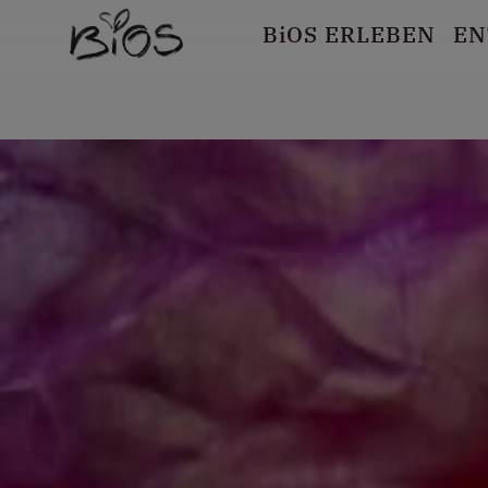
B
i
OS ERLEBEN
EN