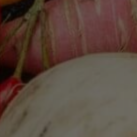
noch weiter optimieren können.
Google Analytics
Marketing
Marketing Cookies werden von Drittanbietern oder Publishern
verwendet, um personalisierte Werbung anzuzeigen. Sie tun
dies, indem sie Besucher über Websites hinweg verfolgen.
Google Tag Manager
Externe Medien
Wenn Cookies von externen Medien akzeptiert werden, bedarf
der Zugriff auf externe Inhalte keiner manuellen Zustimmung
mehr.
Google Maps
Eingebettete Inhalte