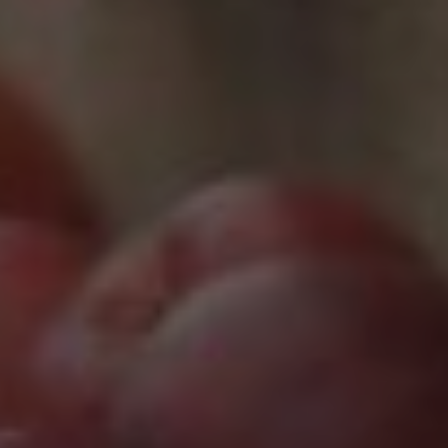
Marketing
Marketing Cookies werden von Drittanbietern oder
Publishern verwendet, um personalisierte
Werbung anzuzeigen. Sie tun dies, indem sie
Besucher über Websites hinweg verfolgen.
Google Tag Manager
Externe Medien
Wenn Cookies von externen Medien akzeptiert
werden, bedarf der Zugriff auf externe Inhalte
keiner manuellen Zustimmung mehr.
Google Maps
Eingebettete Inhalte