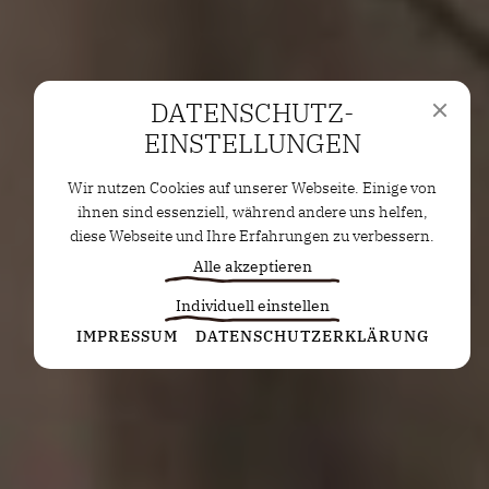
DATENSCHUTZ­
EINSTELLUNGEN
Wir nutzen Cookies auf unserer Webseite. Einige von
ihnen sind essenziell, während andere uns helfen,
diese Webseite und Ihre Erfahrungen zu verbessern.
Alle akzeptieren
Individuell einstellen
Statistiken
IMPRESSUM
DATENSCHUTZERKLÄRUNG
Diese Cookies erfassen anonyme Statistiken. Diese
Informationen helfen uns zu verstehen, wie wir
unsere Website noch weiter optimieren können.
Google Analytics