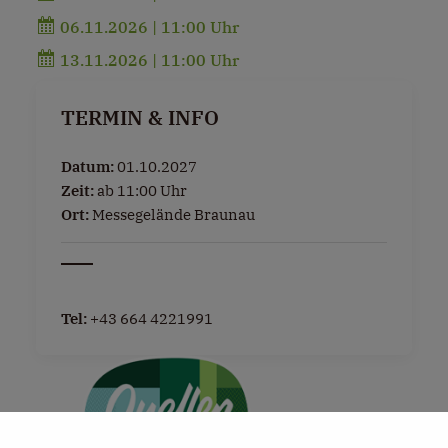
06.11.2026 | 11:00 Uhr
13.11.2026 | 11:00 Uhr
TERMIN & INFO
Datum:
01.10.2027
Zeit:
ab 11:00 Uhr
Ort:
Messegelände Braunau
Tel:
+43 664 4221991