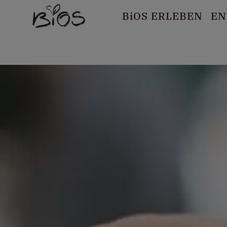
B
i
OS ERLEBEN
EN