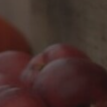
Marketing
Marketing Cookies werden von Drittanbietern oder Publishern
verwendet, um personalisierte Werbung anzuzeigen. Sie tun
dies, indem sie Besucher über Websites hinweg verfolgen.
Google Tag Manager
Externe Medien
Wenn Cookies von externen Medien akzeptiert werden, bedarf
der Zugriff auf externe Inhalte keiner manuellen Zustimmung
mehr.
Google Maps
Eingebettete Inhalte