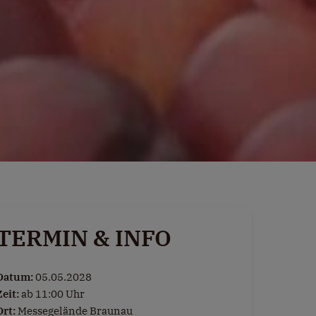
TERMIN & INFO
Datum:
05.05.2028
Zeit:
ab 11:00 Uhr
Ort:
Messegelände Braunau