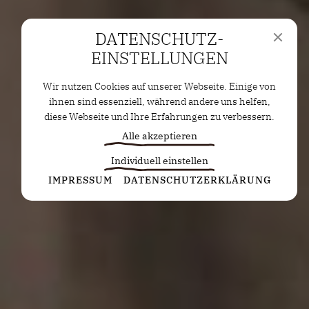
DATENSCHUTZ­
EINSTELLUNGEN
Wir nutzen Cookies auf unserer Webseite. Einige von
ihnen sind essenziell, während andere uns helfen,
diese Webseite und Ihre Erfahrungen zu verbessern.
Alle akzeptieren
Individuell einstellen
Statistiken
IMPRESSUM
DATENSCHUTZERKLÄRUNG
Diese Cookies erfassen anonyme Statistiken. Diese
Informationen helfen uns zu verstehen, wie wir
unsere Website noch weiter optimieren können.
Google Analytics
Marketing