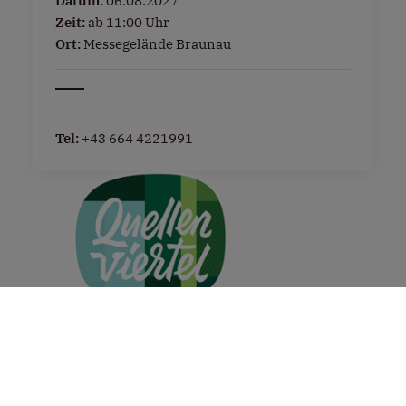
Datum:
06.08.2027
Zeit:
ab 11:00 Uhr
Ort:
Messegelände Braunau
Tel:
+43 664 4221991
+
−