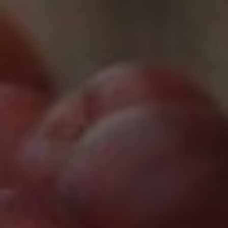
Marketing Cookies werden von Drittanbietern oder
Publishern verwendet, um personalisierte
Werbung anzuzeigen. Sie tun dies, indem sie
Besucher über Websites hinweg verfolgen.
Google Tag Manager
Externe Medien
Wenn Cookies von externen Medien akzeptiert
werden, bedarf der Zugriff auf externe Inhalte
keiner manuellen Zustimmung mehr.
Google Maps
Eingebettete Inhalte