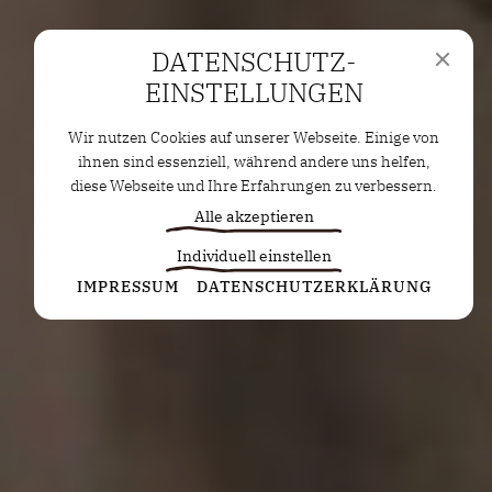
DATENSCHUTZ­
EINSTELLUNGEN
Wir nutzen Cookies auf unserer Webseite. Einige von
ihnen sind essenziell, während andere uns helfen,
diese Webseite und Ihre Erfahrungen zu verbessern.
Alle akzeptieren
Individuell einstellen
Statistiken
IMPRESSUM
DATENSCHUTZERKLÄRUNG
Diese Cookies erfassen anonyme Statistiken. Diese
Informationen helfen uns zu verstehen, wie wir
unsere Website noch weiter optimieren können.
Google Analytics
Marketing