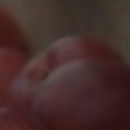
Marketing Cookies werden von Drittanbietern oder
Publishern verwendet, um personalisierte
Werbung anzuzeigen. Sie tun dies, indem sie
Besucher über Websites hinweg verfolgen.
Google Tag Manager
Externe Medien
Wenn Cookies von externen Medien akzeptiert
werden, bedarf der Zugriff auf externe Inhalte
keiner manuellen Zustimmung mehr.
Google Maps
Eingebettete Inhalte