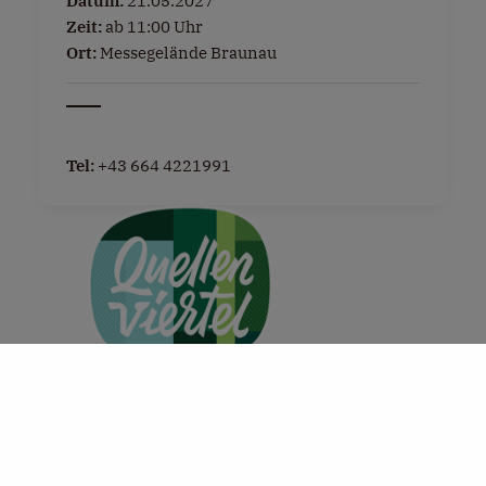
Datum:
21.05.2027
Zeit:
ab 11:00 Uhr
Ort:
Messegelände Braunau
Tel:
+43 664 4221991
+
−