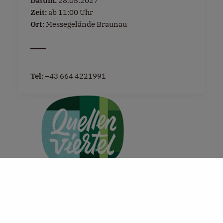
Datum:
28.05.2027
Zeit:
ab 11:00 Uhr
Ort:
Messegelände Braunau
Tel:
+43 664 4221991
+
−