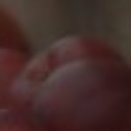
Marketing Cookies werden von Drittanbietern oder
Publishern verwendet, um personalisierte
Werbung anzuzeigen. Sie tun dies, indem sie
Besucher über Websites hinweg verfolgen.
Google Tag Manager
Externe Medien
Wenn Cookies von externen Medien akzeptiert
werden, bedarf der Zugriff auf externe Inhalte
keiner manuellen Zustimmung mehr.
Google Maps
Eingebettete Inhalte