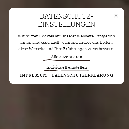
DATENSCHUTZ­
EINSTELLUNGEN
Wir nutzen Cookies auf unserer Webseite. Einige von
ihnen sind essenziell, während andere uns helfen,
diese Webseite und Ihre Erfahrungen zu verbessern.
Alle akzeptieren
Individuell einstellen
Statistiken
IMPRESSUM
DATENSCHUTZERKLÄRUNG
Diese Cookies erfassen anonyme Statistiken. Diese
Informationen helfen uns zu verstehen, wie wir
unsere Website noch weiter optimieren können.
Google Analytics
Marketing