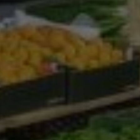
Google Analytics
Marketing
Marketing Cookies werden von Drittanbietern oder
Publishern verwendet, um personalisierte
Werbung anzuzeigen. Sie tun dies, indem sie
Besucher über Websites hinweg verfolgen.
Google Tag Manager
Externe Medien
Wenn Cookies von externen Medien akzeptiert
werden, bedarf der Zugriff auf externe Inhalte
keiner manuellen Zustimmung mehr.
Google Maps
Eingebettete Inhalte