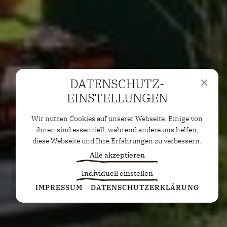
DATENSCHUTZ­
EINSTELLUNGEN
Wir nutzen Cookies auf unserer Webseite. Einige von
ihnen sind essenziell, während andere uns helfen,
diese Webseite und Ihre Erfahrungen zu verbessern.
Alle akzeptieren
Individuell einstellen
Statistiken
IMPRESSUM
DATENSCHUTZERKLÄRUNG
Diese Cookies erfassen anonyme Statistiken. Diese
Informationen helfen uns zu verstehen, wie wir
unsere Website noch weiter optimieren können.