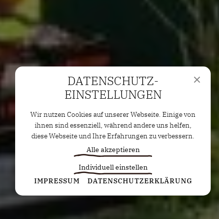
DATENSCHUTZ­
EINSTELLUNGEN
Wir nutzen Cookies auf unserer Webseite. Einige von
ihnen sind essenziell, während andere uns helfen,
diese Webseite und Ihre Erfahrungen zu verbessern.
Alle akzeptieren
Individuell einstellen
Statistiken
IMPRESSUM
DATENSCHUTZERKLÄRUNG
Diese Cookies erfassen anonyme Statistiken. Diese
Informationen helfen uns zu verstehen, wie wir
unsere Website noch weiter optimieren können.