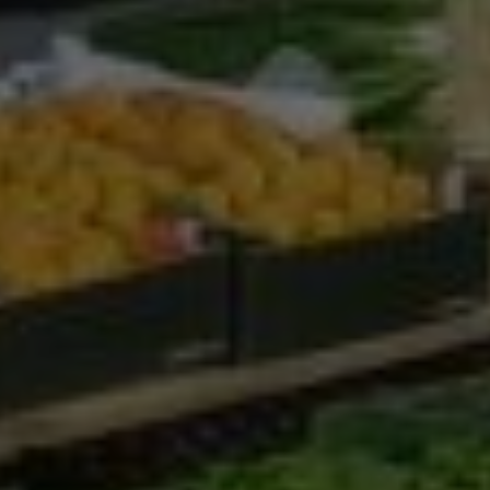
Google Analytics
Marketing
Marketing Cookies werden von Drittanbietern oder
Publishern verwendet, um personalisierte
Werbung anzuzeigen. Sie tun dies, indem sie
Besucher über Websites hinweg verfolgen.
Google Tag Manager
Externe Medien
Wenn Cookies von externen Medien akzeptiert
werden, bedarf der Zugriff auf externe Inhalte
keiner manuellen Zustimmung mehr.
Google Maps
Eingebettete Inhalte