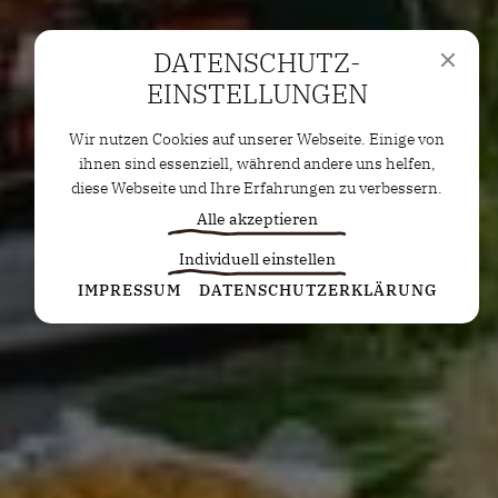
DATENSCHUTZ­
EINSTELLUNGEN
Wir nutzen Cookies auf unserer Webseite. Einige von
ihnen sind essenziell, während andere uns helfen,
diese Webseite und Ihre Erfahrungen zu verbessern.
Alle akzeptieren
Individuell einstellen
Statistiken
IMPRESSUM
DATENSCHUTZERKLÄRUNG
Diese Cookies erfassen anonyme Statistiken. Diese
Informationen helfen uns zu verstehen, wie wir
unsere Website noch weiter optimieren können.
Google Analytics
Marketing