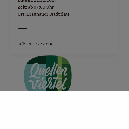
Datum:
22.12.2027
Zeit:
ab 07:00 Uhr
Ort:
Braunauer Stadtplatz
Tel:
+43 7722 808
+
−