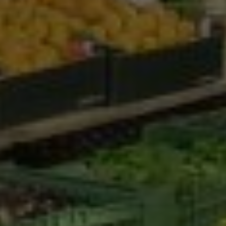
Marketing Cookies werden von Drittanbietern oder
Publishern verwendet, um personalisierte
Werbung anzuzeigen. Sie tun dies, indem sie
Besucher über Websites hinweg verfolgen.
Google Tag Manager
Externe Medien
Wenn Cookies von externen Medien akzeptiert
werden, bedarf der Zugriff auf externe Inhalte
keiner manuellen Zustimmung mehr.
Google Maps
Eingebettete Inhalte