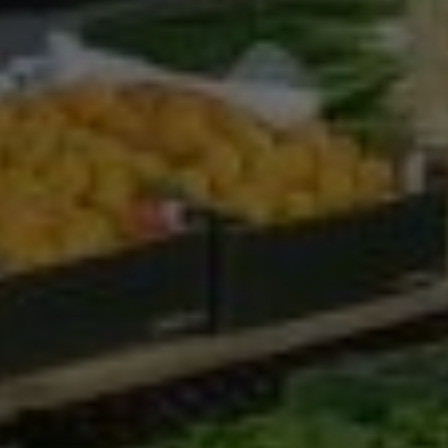
Google Analytics
Marketing
Marketing Cookies werden von Drittanbietern oder
Publishern verwendet, um personalisierte
Werbung anzuzeigen. Sie tun dies, indem sie
Besucher über Websites hinweg verfolgen.
Google Tag Manager
Externe Medien
Wenn Cookies von externen Medien akzeptiert
werden, bedarf der Zugriff auf externe Inhalte
keiner manuellen Zustimmung mehr.
Google Maps
Eingebettete Inhalte