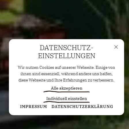
DATENSCHUTZ­
EINSTELLUNGEN
Wir nutzen Cookies auf unserer Webseite. Einige von
ihnen sind essenziell, während andere uns helfen,
diese Webseite und Ihre Erfahrungen zu verbessern.
Alle akzeptieren
Individuell einstellen
Statistiken
IMPRESSUM
DATENSCHUTZERKLÄRUNG
Diese Cookies erfassen anonyme Statistiken. Diese
Informationen helfen uns zu verstehen, wie wir
unsere Website noch weiter optimieren können.