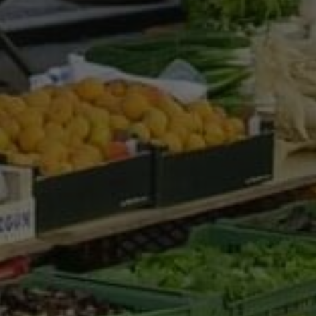
Google Analytics
Marketing
Marketing Cookies werden von Drittanbietern oder Publishern
verwendet, um personalisierte Werbung anzuzeigen. Sie tun
dies, indem sie Besucher über Websites hinweg verfolgen.
Google Tag Manager
Externe Medien
Wenn Cookies von externen Medien akzeptiert werden, bedarf
der Zugriff auf externe Inhalte keiner manuellen Zustimmung
mehr.
Google Maps
Eingebettete Inhalte