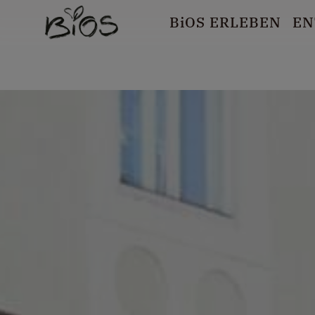
B
i
OS ERLEBEN
EN