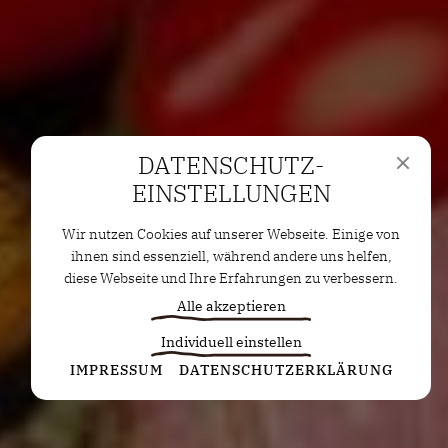
DATENSCHUTZ­
EINSTELLUNGEN
Wir nutzen Cookies auf unserer Webseite. Einige von
ihnen sind essenziell, während andere uns helfen,
diese Webseite und Ihre Erfahrungen zu verbessern.
Alle akzeptieren
Individuell einstellen
Statistiken
IMPRESSUM
DATENSCHUTZERKLÄRUNG
Diese Cookies erfassen anonyme Statistiken. Diese
Informationen helfen uns zu verstehen, wie wir
unsere Website noch weiter optimieren können.