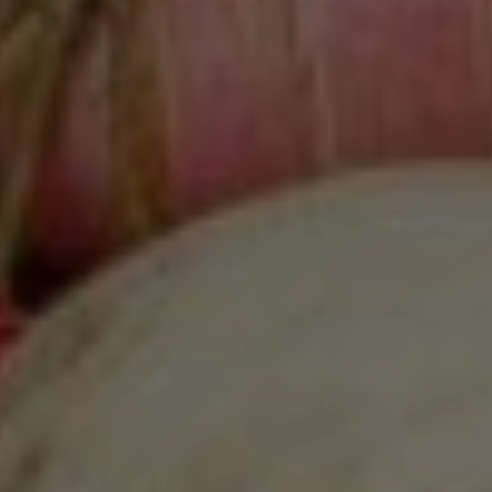
Google Analytics
Marketing
Marketing Cookies werden von Drittanbietern oder
Publishern verwendet, um personalisierte
Werbung anzuzeigen. Sie tun dies, indem sie
Besucher über Websites hinweg verfolgen.
Google Tag Manager
Externe Medien
Wenn Cookies von externen Medien akzeptiert
werden, bedarf der Zugriff auf externe Inhalte
keiner manuellen Zustimmung mehr.
Google Maps
Eingebettete Inhalte