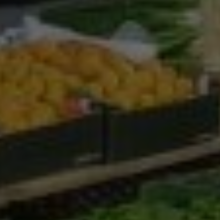
Google Analytics
Marketing
Marketing Cookies werden von Drittanbietern oder
Publishern verwendet, um personalisierte
Werbung anzuzeigen. Sie tun dies, indem sie
Besucher über Websites hinweg verfolgen.
Google Tag Manager
Externe Medien
Wenn Cookies von externen Medien akzeptiert
werden, bedarf der Zugriff auf externe Inhalte
keiner manuellen Zustimmung mehr.
Google Maps
Eingebettete Inhalte