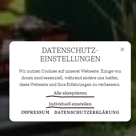
DATENSCHUTZ­
EINSTELLUNGEN
Wir nutzen Cookies auf unserer Webseite. Einige von
ihnen sind essenziell, während andere uns helfen,
diese Webseite und Ihre Erfahrungen zu verbessern.
Alle akzeptieren
Individuell einstellen
Statistiken
IMPRESSUM
DATENSCHUTZERKLÄRUNG
Diese Cookies erfassen anonyme Statistiken. Diese
Informationen helfen uns zu verstehen, wie wir
unsere Website noch weiter optimieren können.