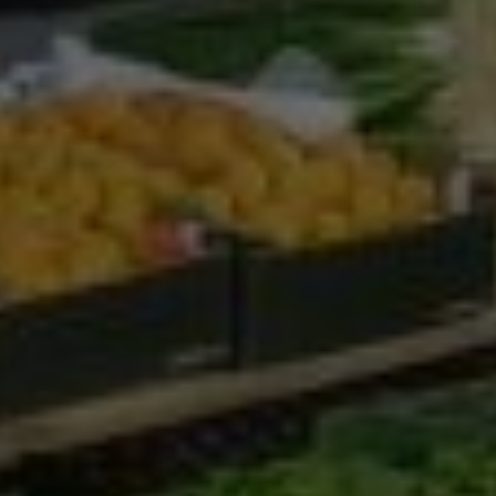
Google Analytics
Marketing
Marketing Cookies werden von Drittanbietern oder
Publishern verwendet, um personalisierte
Werbung anzuzeigen. Sie tun dies, indem sie
Besucher über Websites hinweg verfolgen.
Google Tag Manager
Externe Medien
Wenn Cookies von externen Medien akzeptiert
werden, bedarf der Zugriff auf externe Inhalte
keiner manuellen Zustimmung mehr.
Google Maps
Eingebettete Inhalte