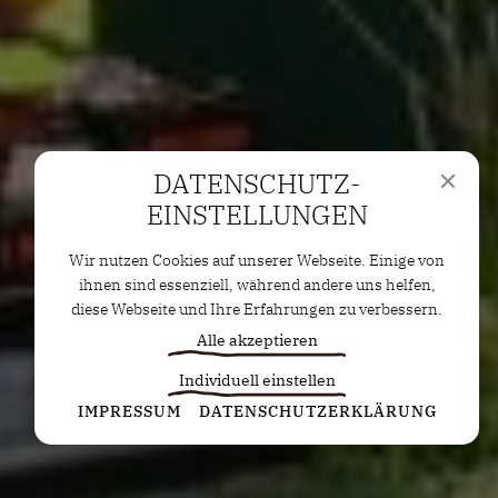
DATENSCHUTZ­
EINSTELLUNGEN
Wir nutzen Cookies auf unserer Webseite. Einige von
ihnen sind essenziell, während andere uns helfen,
diese Webseite und Ihre Erfahrungen zu verbessern.
Alle akzeptieren
Individuell einstellen
Statistiken
IMPRESSUM
DATENSCHUTZERKLÄRUNG
Diese Cookies erfassen anonyme Statistiken. Diese
Informationen helfen uns zu verstehen, wie wir
unsere Website noch weiter optimieren können.