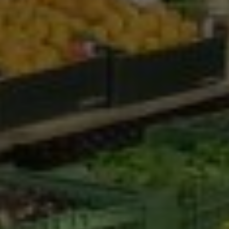
Marketing Cookies werden von Drittanbietern oder
Publishern verwendet, um personalisierte
Werbung anzuzeigen. Sie tun dies, indem sie
Besucher über Websites hinweg verfolgen.
Google Tag Manager
Externe Medien
Wenn Cookies von externen Medien akzeptiert
werden, bedarf der Zugriff auf externe Inhalte
keiner manuellen Zustimmung mehr.
Google Maps
Eingebettete Inhalte