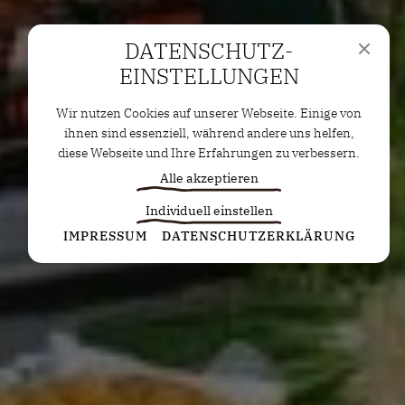
DATENSCHUTZ­
EINSTELLUNGEN
Wir nutzen Cookies auf unserer Webseite. Einige von
ihnen sind essenziell, während andere uns helfen,
diese Webseite und Ihre Erfahrungen zu verbessern.
Alle akzeptieren
Individuell einstellen
Statistiken
IMPRESSUM
DATENSCHUTZERKLÄRUNG
Diese Cookies erfassen anonyme Statistiken. Diese
Informationen helfen uns zu verstehen, wie wir
unsere Website noch weiter optimieren können.
Google Analytics
Marketing