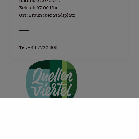
Datum:
07.07.2027
Zeit:
ab 07:00 Uhr
Ort:
Braunauer Stadtplatz
Tel:
+43 7722 808
+
−