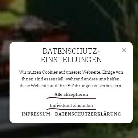
DATENSCHUTZ­
EINSTELLUNGEN
Wir nutzen Cookies auf unserer Webseite. Einige von
ihnen sind essenziell, während andere uns helfen,
diese Webseite und Ihre Erfahrungen zu verbessern.
Alle akzeptieren
Individuell einstellen
Statistiken
IMPRESSUM
DATENSCHUTZERKLÄRUNG
Diese Cookies erfassen anonyme Statistiken. Diese
Informationen helfen uns zu verstehen, wie wir
unsere Website noch weiter optimieren können.