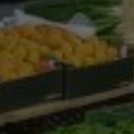
Google Analytics
Marketing
Marketing Cookies werden von Drittanbietern oder
Publishern verwendet, um personalisierte
Werbung anzuzeigen. Sie tun dies, indem sie
Besucher über Websites hinweg verfolgen.
Google Tag Manager
Externe Medien
Wenn Cookies von externen Medien akzeptiert
werden, bedarf der Zugriff auf externe Inhalte
keiner manuellen Zustimmung mehr.
Google Maps
Eingebettete Inhalte