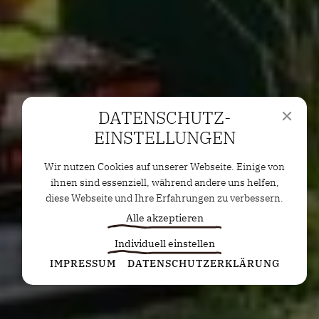
DATENSCHUTZ­
EINSTELLUNGEN
Wir nutzen Cookies auf unserer Webseite. Einige von
ihnen sind essenziell, während andere uns helfen,
diese Webseite und Ihre Erfahrungen zu verbessern.
Alle akzeptieren
Individuell einstellen
Statistiken
IMPRESSUM
DATENSCHUTZERKLÄRUNG
Diese Cookies erfassen anonyme Statistiken. Diese
Informationen helfen uns zu verstehen, wie wir
unsere Website noch weiter optimieren können.