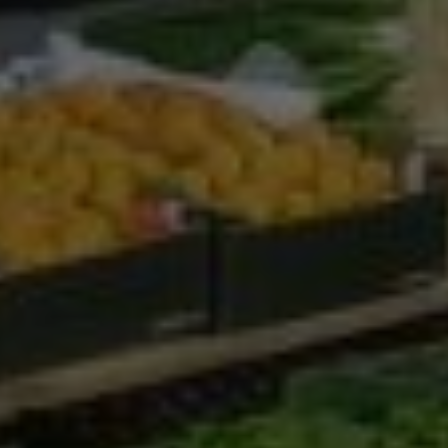
Google Analytics
Marketing
Marketing Cookies werden von Drittanbietern oder
Publishern verwendet, um personalisierte
Werbung anzuzeigen. Sie tun dies, indem sie
Besucher über Websites hinweg verfolgen.
Google Tag Manager
Externe Medien
Wenn Cookies von externen Medien akzeptiert
werden, bedarf der Zugriff auf externe Inhalte
keiner manuellen Zustimmung mehr.
Google Maps
Eingebettete Inhalte