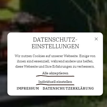
DATENSCHUTZ­
EINSTELLUNGEN
Wir nutzen Cookies auf unserer Webseite. Einige von
ihnen sind essenziell, während andere uns helfen,
diese Webseite und Ihre Erfahrungen zu verbessern.
Alle akzeptieren
Individuell einstellen
Statistiken
IMPRESSUM
DATENSCHUTZERKLÄRUNG
Diese Cookies erfassen anonyme Statistiken. Diese
Informationen helfen uns zu verstehen, wie wir
unsere Website noch weiter optimieren können.