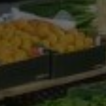
Google Analytics
Marketing
Marketing Cookies werden von Drittanbietern oder
Publishern verwendet, um personalisierte
Werbung anzuzeigen. Sie tun dies, indem sie
Besucher über Websites hinweg verfolgen.
Google Tag Manager
Externe Medien
Wenn Cookies von externen Medien akzeptiert
werden, bedarf der Zugriff auf externe Inhalte
keiner manuellen Zustimmung mehr.
Google Maps
Eingebettete Inhalte