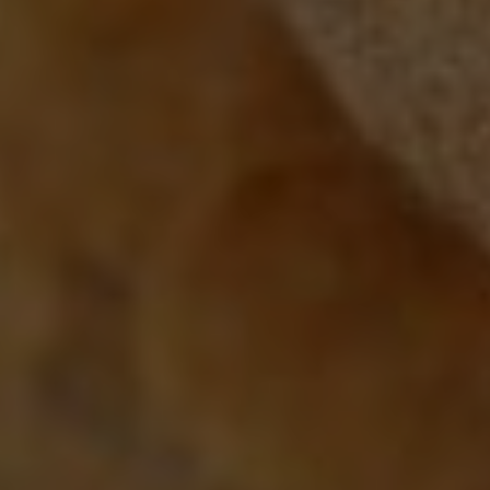
Google Analytics
Marketing
Marketing Cookies werden von Drittanbietern oder
Publishern verwendet, um personalisierte
Werbung anzuzeigen. Sie tun dies, indem sie
Besucher über Websites hinweg verfolgen.
Google Tag Manager
Externe Medien
Wenn Cookies von externen Medien akzeptiert
werden, bedarf der Zugriff auf externe Inhalte
keiner manuellen Zustimmung mehr.
Google Maps
Eingebettete Inhalte